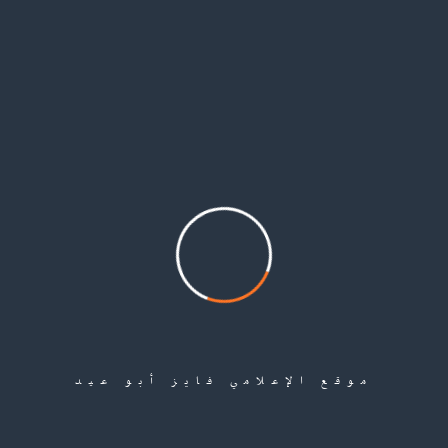
خالد عيسى الكوسى… فارس ترجل في ميدان الواجب
فايز أبو عيد وُلد الرائد الشهيد خالد عيسى الكوسى في قرية الجاعونة قضاء صفد عام 1942،
ونشأ في أسرة فلسطينية حملت همّ الوطن ومعاناة اللجوء بعد نكبة عام 1948. ومنذ شبابه المبكر،
اختار طريق العسكرية والنضال، فالتحق بصفوف جيش التحرير الفلسطيني، ليكون واحدًا من
أبناء الجاعونة الذين جعلوا من الدفاع...
إقرأ المزيد
موقع الإعلامي فايز أبو عيد