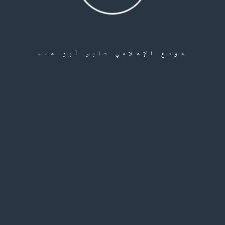
(0)
موقع الإعلامي فايز أبو عيد
طينيي سورية في منطقة سبلين جنوب لبنان
لتي رافقت إعادة تسجيل بيانات فلسطيني سورية بمدرسة بيت جالا التابعة للأونروا في منطقة سبلين بأقل