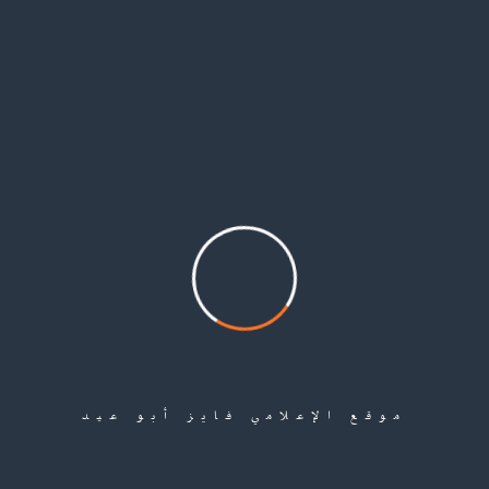
لطفي محمود تميم.. فارس البروة
فايز أبو عيد الشهيد لطفي محمود تميم، من مواليد عام 1948، واحد من أبناء فلسطين الذين
حملوا البندقية مبكرًا دفاعًا عن الوطن، والتحق بصفوف الثورة الفلسطينية مقاتلًا في صفوف
قوات العاصفة. في السادس من أيار/مايو 1970، شارك الشهيد لطفي ورفاقه في واحدة من أبرز
العمليات الفدائية داخل فلسطين المحتلة، قرب...
إقرأ المزيد
موقع الإعلامي فايز أبو عيد