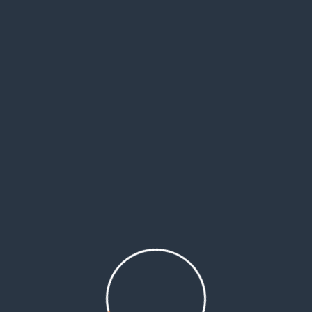
جل إصدار جوازات السفر لأول مرة للمواطنين السوريين، ومن في حكمهم من اللاجئين الفلسطينيين.
خطوات سهلة، وسريعة بدل الوقوف في طوابير أمام القنصلية، منوهة أن الحجز فقط سيكون عبر الموقع، 
موظفون ومعهم مكاتب الحجوزات التي توصف بالقانونية إلى استغلال الأهالي وابتزازهم.