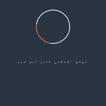
اختير في عام 2020 رئيساً للجنة تحكيم مهرجان يسينين شاعري دولي في موسكو. حصل على عضوية ا
لإنسانية السامية، وإسهاماته الجلية في المشهد الثقافي الإنساني، وكذلك لمساهماته الفعالة في خلق جسور ا
موقع الإعلامي فايز أبو عيد