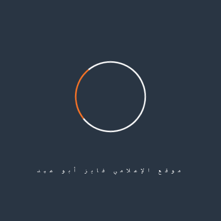
أحمد الذي بدأ يبحث بشكل جدي عن طرق للتأقلم مع واقعه الجديد، عندما علم أن السلطات التركية قد 
 في أنقرة بالتدخل لحل مشكلته وإنهاء مأساته.
طة العسكرية العاملة تحت مظلة الجيش الوطني السوري المعارض، والحليف لها، وتم اقتيادهما إلى سجن 
د السعدي، الذي تم اعتقاله في حي الفاتح بمدينة إسطنبول إلى منطقة إدلب الخاضعة لسيطرة المعارضة السور
موقع الإعلامي فايز أبو عيد
من التركية، إذ يجري إرسالهم إلى بلدانهم عبر رحلات الطيران، أو عبر الحدود بعد إجبارهم على توقيع أو