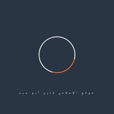
أن الإجراءات الجديدة، بصيغتها الحالية، تشمل الفلسطينيين من حاملي الوثائق في الأردن ولبنان، ما ي
 هذه الإجراءات من شأنها وضع الفلسطينيين أمام عراقيل إضافية. وقال إن “المرحلة التي تلت سقوط نظا
 أنهم “ينتظرون توضيحات رسمية بشأن تفاصيلها، خصوصاً أن أقارب لنا في الضفة الغربية زاروا سورية بعد 
لسطينية في سورية، كما لم تصدر أي توضيحات بشأنها عبر معرّفاتها الرسمية. وحاول “العربي الجديد” ال
موقع الإعلامي فايز أبو عيد
ات العسكرية في نظام الأسد، يقضي بضرورة حصول الفلسطينيين حاملي جوازات السلطة الفلسطينية على موافق