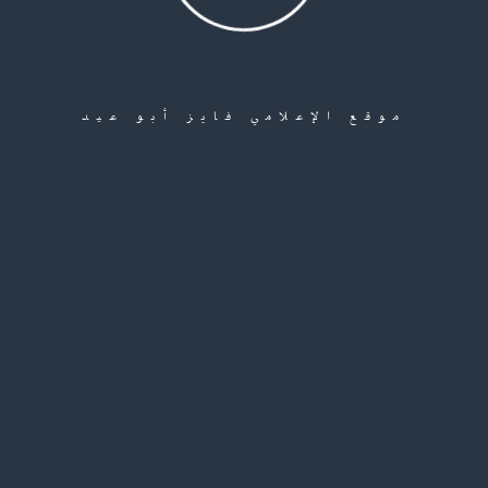
يني.
موقع الإعلامي فايز أبو عيد
يومياً، سيراً على الأقدام، في رحلة محفوفة بالمخاطر والتعب، للوصول إلى المعلقة أو صيدا.