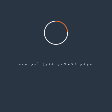
الأونروا.
لا أستطيع مغادرة سوريا، ولا أستطيع العمل في وظائف الحكومة، لماذا يتم تهميشي
أنا وأمثالي رغم أننا الأكثر حاجة؟”.
شبهات محسوبية… وغياب للعدالة
من خلال التواصل مع عديد من الناجحين تم التأكيد أن عمليات التوظيف في
مكاتب وكالة الأونروا ومدارسها تخضع لهيمنة عائلات بعينها.
موقع الإعلامي فايز أبو عيد
ففي بعض المكاتب، يتكرر وجود أفراد من نفس العائلة أو الأقارب، ما يؤكد وجود
شبكة محسوبية واضحة.
أحد الناشطين في المخيم (فضل عدم ذكر اسمه) يقول: “هذه الظاهرة ليست
جديدة، منذ سنوات، وهناك عائلات معينة تتحكم بفرص العمل في الأونروا بدرعا،
أي وظيفة صغيرة، حتى لو كانت حارس مدرسة أو سائق، تُعطى لأبناء هذه العائلات
أو المقربين منهم، نحن لا نطالب إلا بالعدالة، وأن تكون الفرصة متاحة للجميع،