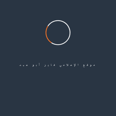
تسليط الضوء على الجريمة، من خلال تسريب تسجيل واحد من أصل 27 فيديو
يوثّق عمليات الإعدام التي يُرجّح وقوعها قرب مسجد عثمان في نيسان/أبريل 2013،
والتي أظهرت تورط أمجد اليوسف ونجيب الحلبي.
وتشير التقديرات إلى مقتل ما بين 40 و50 مدنياً في موقع واحد، مع ترجيحات بأن
العدد الحقيقي أكبر بكثير، في ظل غياب توثيق كامل. وقد تم التعرف على عدد من
الضحايا، بينهم لاجئون فلسطينيون من أبناء مخيم اليرموك: وسيم عمر صيام،
سعيد أحمد خطاب، ولؤي الكبرا.
موقع الإعلامي فايز أبو عيد
كما توثق تقارير حقوقية استمرار مأساة المفقودين في سوريا، حيث يتجاوز عددهم
130 ألف شخص، إلى جانب آلاف حالات الإعدام الميداني منذ عام 2011، غالبيتهم
من المدنيين.
وفي هذا السياق، وثّقت “مجموعة العمل من أجل فلسطينيي سورية” مقتل 58 لاجئاً
فلسطينياً من سكان حي التضامن، بينهم 7 نساء، إضافة إلى 21 حالة إعدام ميداني.