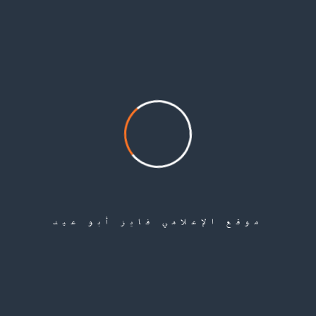
السعودية للعمل، بعد تجربة رياضية طويلة أسهم خلالها في تعزيز الحضور الرياضي
الفلسطيني في سوريا، وترك بصمة واضحة في ذاكرة الرياضة الفلسطينية داخل
مخيمات اللجوء.
Share
موقع الإعلامي فايز أبو عيد
Leave a Comment
لن يتم نشر عنوان بريدك الإلكتروني.
الحقول الإلزامية مشار إليها بـ
*