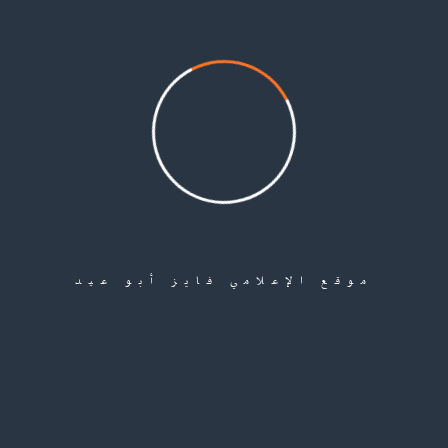
دة في حادثة غرق مركب المهاجرين وحملة “أسطول الحرية” وحملة ” شهيد الفجر… محمد أبو خضير” وحملة
لأقصى في خطر) الذي أقيم في مدينة مراكش في المغرب، ومؤتمر جائزة عبد العزيز البابطين للإبداع الشعري
الشاعر سمير محمود حسين إسماعيل عطية هو ابن قرية سيلة الظهر في فلسطين المحتلة، من مواليد الكويت 1972 درس في مدارسها، وت
 ومن اليمن جنوباً إلی تركيا شمالاً. ولديه عشرات المقالات، وهو عضو في رابطة الأدب الإسلامي واتحاد ا
ر: انه يضيء السرج في فضاء الاقصى المحنى بدم الشهداء، يومض سراجه في الليل مثل ‘سراج الحصادين’ الذ
موقع الإعلامي فايز أبو عيد