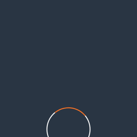
ينيون نداء استغاثة يطالب الأونروا والفصائل واللجان الشعبية الفلسطينية والمؤسسات الدولية والمحل
الإنسانية والاقتصادية والقانونية، وتزيد من أعباء تكاليف المعيشة وتجعلهم عرضة لكثير من الأخطار 
لمستويات، لتوفير دعم اقتصادي يراعي إجراءات حظر التجول والتعبئة العامة في لبنان، وما يتطلبه ذلك من 
حتياجات المتزايدة الناتجة عن التداعيات السلبية لوباء كورونا وما شكلته من تحد جديد أمام اللاجئين.
ة بمد يد المساعدة، ودعت إلى المبادرة لفتح مسارات دعم جديدة وتوسيع قاعدة المانحين، محذرة من بقاء الو
كما طالبت بالتعاطي مع تداعيات وبا
وقاية،