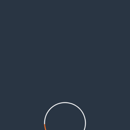
اً على أوضاعهم المعيشية والاقتصادية، حيث جعلتهم حبيسي أماكن سكنهم وبات العديد منهم عاطلين ع
التعاضد والتكاتف بين أبناء شعبنا الفلسطيني، منوهاً إلى أنه تم توجيه الدعوة للاجئين الفلسطينيين السور
بز، وهي تعاني الفاقة والعوز والحاجة.
ويقدَّر عدد اللاجئين الفلسطينيين من سورية في لبنان، بحسب إحصائيات الأونروا نهاية شهر 2/2019 بنحو 28,598 ل