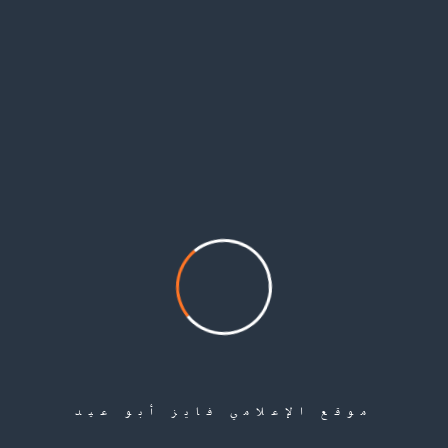
وتشويه السمعة.
دعا التجمع في ختام بيانه جميع اللاجئين الفلسطينيين السوريين بتوخي الحذر وعدم
السماح باستغلال معاناتهم، والتلاعب بعواطفهم نتيجة هشاشة أوضاعهم
القانونية والمعيشية، وشعورهم أنهم من دون حامي أو سند أو حتى مرجعية رسمية،
وإيهامهم بوعود براقة كاذبة لا تغني ولا تسمن.
هذا ويقدر تعداد اللاجئين الفلسطينيين من سورية في لبنان بحوالي (27) ألف، حسب
إحصائيات الأونروا حتى نهاية عام 2020، ويعانون من أوضاع معيشية قاسية نتيجة
شح المساعدات الإغاثية وعدم توفر موارد مالية ثابتة وصعوبة تكاليف الحياة في
لبنان.
Share
موقع الإعلامي فايز أبو عيد