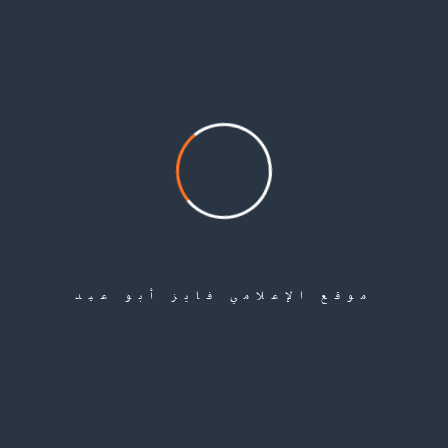
الفلسطينيين السوريين اللجوء إلى دول الجوار، والدول الأوروبية بحثاً عن مستقبل
أفضل، وهرباً من القصف والاعتقالات والموت تعذيباً.
Share
موقع الإعلامي فايز أبو عيد
Leave a Comment
لن يتم نشر عنوان بريدك الإلكتروني.
الحقول الإلزامية مشار إليها بـ
*