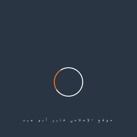
القمامة، أو التسرب الدراسي. كذلك استمر نزيف الهجرة غير الشرعية من المنافذ
البحرية في لبنان وتركيا وليبيا ومصر، وتعرض العشرات من اللاجئين الفلسطينيين
للاعتقال والتوقيف لدى الأجهزة الأمنية التابعة لهذه الدول، أو الابتزاز من قبل
المهربين وتجار البشر، حيث اضطرت عشرات العائلات إلى المجازفة بإرسال أحد
أفرادها عبر الطرق السابقة ليكون المخلص لها من المعاناة التي تعيشها.
فيما مهدت الحالة الاقتصادية المتردية لانحراف بعض الشباب باتجاه المخدرات
تعاطياً وترويجاً، مقابل الحصول على المال، ما شكل تهديداً مباشراً للمجتمع
الفلسطيني والسير به لانتشار الرذيلة أو التطرف.
Share
موقع الإعلامي فايز أبو عيد