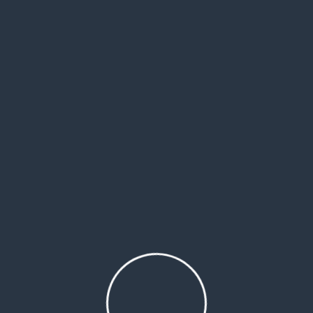
 في صرف مستحقاتهم النقدية والغذائية وتقليص خدماتها الطبية، مما يزيد أوضاعهم المعيشية بؤساً ومعانا
وأثار اللا
لاجئين من قبل بعض موظفيها؟
ية المقدّمة لهم، وجعلها بشكل شهري بدلًا من كل ثلاثة أشهر، خاصة مع تدهور الأوضاع المعيشية والاقتصاد
رين أمريكيين للشخص في اليوم. هذا وتشير مجموعة العمل إلى أن اللاجئين الفلسطينيين السوريين أصابهم الفق