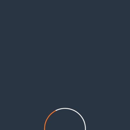
 المعيشية التي تعصف بهم في ظل جائحة كورونا، وتوقف الأعمال، وغياب المنظمات الحقوقية والإنسانية وت
هم في خطر كبير وأوضاعهم الصعبة تهدد العائلات، حيث تنعدم مواردهم المالية، والأعباء المترتبة عليهم م
أمرين نتيجة عدم قدرتهم على تجديد الإقامات، بسبب الإجراءات الوقائية التي اتخذتها الحكومة اللبنانية 
خالفتهم نظام الإقامة، ناهيك عن ضعف دور القيادة الفلسطينية في ايجاد حل جذري لمشكلتهم القانونية
حمل مسؤولياتها تجاههم، بما يضمن حفظ أرواحهم من مخاطر الهجرة والموت في غياهب البحار، أو العودة ا