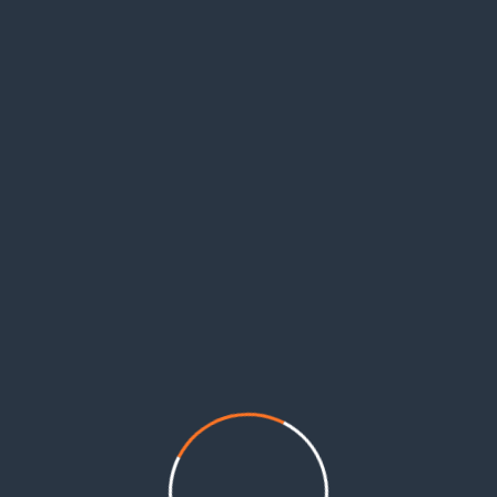
ات وأماكن تواجدهم في سورية شهدت ارتفاعاً كبيراً في الآونة الأخيرة، حيث غادر كثير من شباب وعائلاتهم
ية.
 وقلة فرص العمل وغلاء الأسعار الذي أثقل كاهل الأهالي، كما أن القبضة الأمنية المشددة من قبل قوات 
د من بين الشواغل الرئيسة التي يتشاركها لاجئو فلسطين والسوريون على حد سواء.