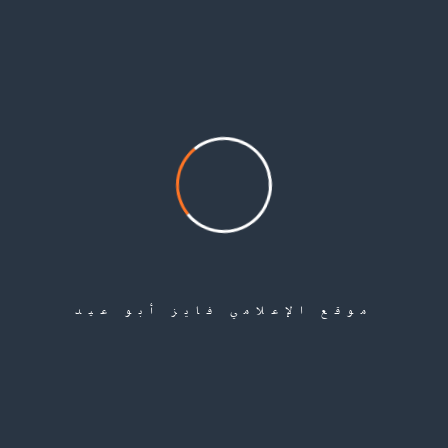
ويقدر عدد اللاجئين الفلسطينيين القادمين من سوريا بـنحو 10 آلاف لاجئ لم
يحصل العشرات منهم على بطاقة الحماية أو الإقامة الإنسانية وسط صمت
السفارة الفلسطينية ومسؤولي الجالية.
Share
موقع الإعلامي فايز أبو عيد
Leave a Comment
لن يتم نشر عنوان بريدك الإلكتروني.
الحقول الإلزامية مشار إليها بـ
*