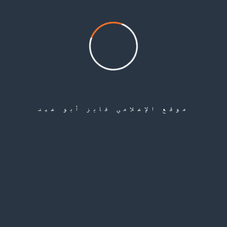
هذه المساعدة كافية، ومع ذلك، تواصل الوكالة مراقبة الموقف وستستكشف
خيارات أخرى للمساعدة بمجرد أن تصبح قابلة للحياة.
من جانبه قال محمد بدر مدير شؤون اللاجئين في الشمال السوري أنه سيتم الرد
قريباً على البريد الإلكتروني الوارد من الأونروا ويتم نفي صحة التقارير المذكورة،
بالإضافة لإعادة التأكيد على إيجاد حلول لتسجيل الواقعات المدنية للفلسطينيين في
الشمال السوري، والتي تم تجاهلها من خلال البريد المُرسل من قبلنا، كما سنعيد
المطالبة بتحمل الأونروا مسؤولياتها بالوصول للاجئين الفلسطينيين في الشمال
موقع الإعلامي فايز أبو عيد
السوري بصفتهم مقيمين ضمن مناطق عملياتها الخمس.
يذكر أن اللاجئين الفلسطينيين المهجرين إلى الشمال السوري أطلقوا العديد من
المناشدات الداعية إلى تسليمهم مستحقاتهم، دون أن يجدوا آذاناً صاغية من إدارة
الأونروا التي تتذرع بعدم توفر الأمان اللازم لممارسة عملياتها.
Share