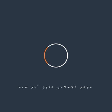
كي تستقدمهم”
وظهرت كنانة في فيديو بثته المؤسسة تطالب برؤية والديها، من جانبه قال والد
الطفلة أنّ مصلحة الهجرة أخبرته من قبل بشكل شفهي بأنّهم غير قادرين على ترحيل
كنانة إلى تركيا، وبحسب قوله: ” برروا ذلك بأنّه أمر غير وارد لأنّ لتركيا قوانين
مستقلة ولا يمكنهم أن يفرضوا عليها أيّ شخص”، وأضاف والدها “لم نعد نريد
السويد ولا الذهاب إلى السويد، ولكن أعيدوا إلينا ابنتنا”.
Share
موقع الإعلامي فايز أبو عيد
Leave a Comment