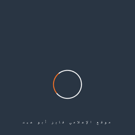
الاحتياجات والمطالب التي لا توفر لهم في قطعهم ووحداتهم العسكرية، وعدم توفر
الطعام وسرقته من قبل الضباط في تلك القطع مما يضطرهم لشراء المواد الغذائية
على حسابهم الخاص، في حين ينعم الضباط بالراحة سواء على صعيد الأمور المادية
أو على صعيد المأكل والمشرب.
ويجبر النظام السوري اللاجئين الفلسطينيين في سوريا بالخدمة العسكرية في جيش
التحرير الفلسطيني، ويتعرض كل من تخلف عن الالتحاق به للملاحقة والسجن،
الأمر الذي دفع آلاف الشباب للهجرة خارج البلاد.
وكشف فريق الرصد والتوثيق في ‫‏مجموعة العمل أنه وثق قضاء (280) ضحية من
مرتبات ‫وعناصر جيش التحرير الفلسطيني منذ بداية الحرب الدائرة في ‫‏سورية، حيث
قتل معظمهم إثر الأعمال العسكرية في ريف دمشق مع القوات النظامية السورية.
Share
موقع الإعلامي فايز أبو عيد