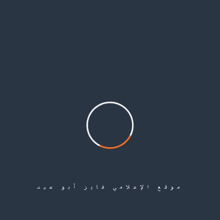
علي مصطفى أبو عيد حكاية رجل ووطن
فايز أبو عيد اللاجئ الفلسطيني وُلد علي مصطفى أبو عيد عام 1936، وتعود جذوره إلى قرية
الجاعونة في قضاء صفد بفلسطين. حمل ذاكرة القرية في وجدانه منذ طفولته، قبل أن تقتلع النكبة
عام 1948 عائلته من أرضها، فيلجؤون إلى محافظة درعا جنوب سورية، ثم يستقر بهم المقام في
مخيم اليرموك...
إقرأ المزيد
موقع الإعلامي فايز أبو عيد