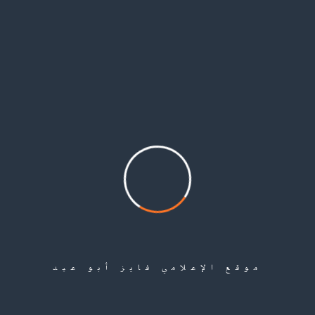
الحاج عيسى الكوسى.. أبٌ حمل راية الصبر وودّع أبناءه شهداء
فايز أبو عيد وجوه الجاعونة وُلد الحاج عيسى حسين الكوسى في الجاعونة عام 1899، وعاش زمنًا
ثقيلاً مر على فلسطين وأهلها، لكنه ظل ثابتًا كأشجار الزيتون التي عرفتها أرضه. كان واحدًا من أبناء
الجاعونة الذين حملوا الوطن في قلوبهم، فحمل هو نصيبه من الصبر، وحمل أبناؤه نصيبهم من
الشهادة. في...
إقرأ المزيد
موقع الإعلامي فايز أبو عيد