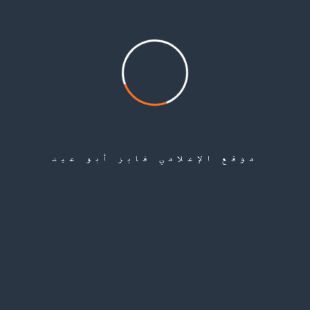
العثور على جثة شابة فلسطينية بعد اختفائها أياماً في ريف دمشق
موقع الإعلامي فايز أبو عيد
مايو 1, 2026
تصريحات صحفية
قضايا ونا دمشق محمد كركص 30 ابريل 2026 | آخر تحديث: 13:15 (توقيت القدس) عُثر
على جثة الشابة الفلسطينية –
أكمل القراءة