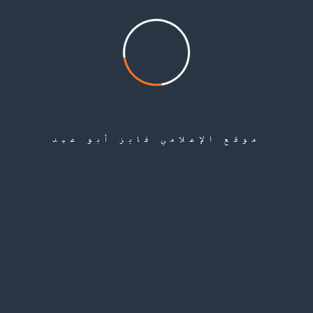
فايز أبو عيد تتواصل حالة الترقب بين اللاجئين الفلسطينيين في سورية، ولا سيما الأسر الأكثر عوزاً،
بانتظار معرفة مصير المساعدات النقدية التي أعلنت وكالة الأمم المتحدة لإغاثة وتشغيل اللاجئين
الفلسطينيين (الأونروا) عزمها تقديمها، في وقت لم يصدر فيه، حتى الآن، توضيح رسمي يحدد موعد
بدء الصرف أو يشرح أسباب التأخير....
موقع الإعلامي فايز أبو عيد
إقرأ المزيد